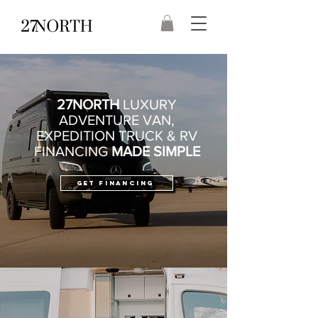
27NORTH
LUXURY
ADVENTURE VAN,
EXPEDITION TRUCK & RV
FINANCING
MADE SIMPLE
GET FINANCING