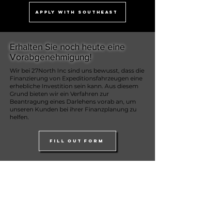
APPLY WITH SOUTHEAST
Erhalten Sie noch heute eine
Vorabgenehmigung!
Wir bei 27North Inc sind uns bewusst, dass die
Finanzierung von Expeditionsfahrzeugen eine
erhebliche Investition sein kann. Aus diesem
Grund bieten wir ein Verfahren zur
Beantragung eines Darlehens vorab an, um
unseren Kunden bei ihrer Finanzplanung zu
helfen.
FILL OUT FORM