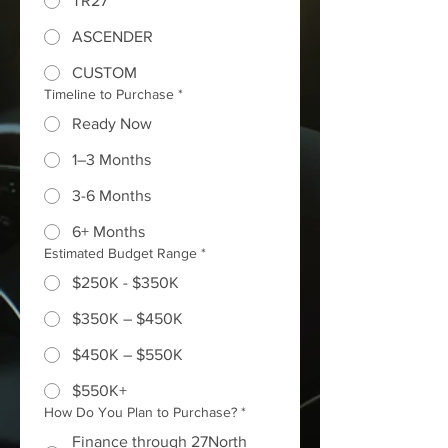
TR27
ASCENDER
CUSTOM
Timeline to Purchase
*
Ready Now
1–3 Months
3-6 Months
6+ Months
Estimated Budget Range
*
$250K - $350K
$350K – $450K
$450K – $550K
$550K+
How Do You Plan to Purchase?
*
Finance through 27North