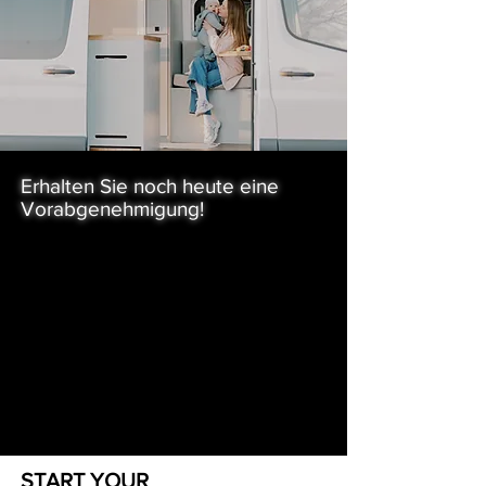
Erhalten Sie noch heute eine
Vorabgenehmigung!
Wir bei 27North Inc sind uns bewusst, dass
die Finanzierung von
Expeditionsfahrzeugen eine erhebliche
Investition sein kann. Aus diesem Grund
bieten wir ein Verfahren zur Beantragung
eines Darlehens vorab an, um unseren
Kunden bei ihrer Finanzplanung zu
helfen.
START YOUR