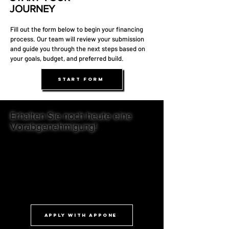
JOURNEY
Fill out the form below to begin your financing
process. Our team will review your submission
and guide you through the next steps based on
your goals, budget, and preferred build.
START FORM
Erhalten Sie noch heute eine
Vorabgenehmigung!
Wir bei 27North Inc sind uns bewusst, dass die
Finanzierung von Expeditionsfahrzeugen eine
erhebliche Investition sein kann. Aus diesem
Grund bieten wir ein Verfahren zur
Beantragung eines Darlehens vorab an, um
unseren Kunden bei ihrer Finanzplanung zu
helfen.
APPLY WITH APPONE