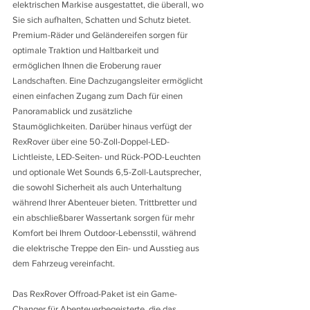
elektrischen Markise ausgestattet, die überall, wo 
Sie sich aufhalten, Schatten und Schutz bietet. 
Premium-Räder und Geländereifen sorgen für 
optimale Traktion und Haltbarkeit und 
ermöglichen Ihnen die Eroberung rauer 
Landschaften. Eine Dachzugangsleiter ermöglicht 
einen einfachen Zugang zum Dach für einen 
Panoramablick und zusätzliche 
Staumöglichkeiten. Darüber hinaus verfügt der 
RexRover über eine 50-Zoll-Doppel-LED-
Lichtleiste, LED-Seiten- und Rück-POD-Leuchten 
und optionale Wet Sounds 6,5-Zoll-Lautsprecher, 
die sowohl Sicherheit als auch Unterhaltung 
während Ihrer Abenteuer bieten. Trittbretter und 
ein abschließbarer Wassertank sorgen für mehr 
Komfort bei Ihrem Outdoor-Lebensstil, während 
die elektrische Treppe den Ein- und Ausstieg aus 
dem Fahrzeug vereinfacht.
Das RexRover Offroad-Paket ist ein Game-
Changer für Abenteuerbegeisterte, die das 