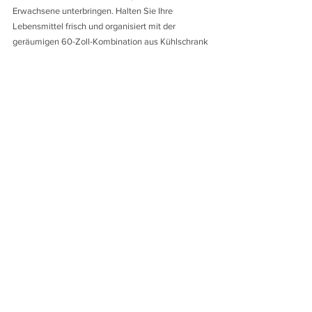
Erwachsene unterbringen. Halten Sie Ihre 
Lebensmittel frisch und organisiert mit der 
geräumigen 60-Zoll-Kombination aus Kühlschrank 
und Gefrierfach mit Tür/Schublade. während das 
sichere und effiziente 2-Flammen-
Induktionskochfeld ein problemloses Kochen 
ermöglicht. Ihre Sicherheit steht an erster Stelle 
und das fernaktivierbare GOST-Sicherheitssystem 
sorgt für Sicherheit auf Ihren Reisen.
Der Samsung 4K Smart TV macht bei der 
Unterhaltung keine Kompromisse und sorgt für 
lebendige Bilder und beeindruckende Erlebnisse. 
Um Ihre Navigationsfähigkeiten zu verbessern, ist 
der Ascender mit einem Simrad-Radarsystem mit 
einer Reichweite von 25 Meilen und einem 12-Zoll-
Bildschirm für präzise Ortung und 
Situationserkennung ausgestattet. Begeben Sie 
sich auf außergewöhnliche Expeditionen mit dem 
Ascender Expedition Truck, einem Gipfel an 