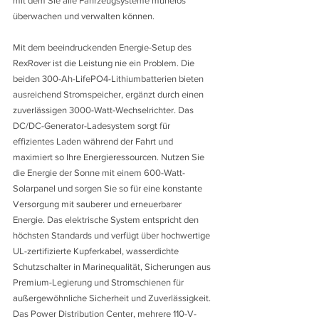
mit dem Sie alle Fahrzeugsysteme mühelos 
überwachen und verwalten können.
Mit dem beeindruckenden Energie-Setup des 
RexRover ist die Leistung nie ein Problem. Die 
beiden 300-Ah-LifePO4-Lithiumbatterien bieten 
ausreichend Stromspeicher, ergänzt durch einen 
zuverlässigen 3000-Watt-Wechselrichter. Das 
DC/DC-Generator-Ladesystem sorgt für 
effizientes Laden während der Fahrt und 
maximiert so Ihre Energieressourcen. Nutzen Sie 
die Energie der Sonne mit einem 600-Watt-
Solarpanel und sorgen Sie so für eine konstante 
Versorgung mit sauberer und erneuerbarer 
Energie. Das elektrische System entspricht den 
höchsten Standards und verfügt über hochwertige 
UL-zertifizierte Kupferkabel, wasserdichte 
Schutzschalter in Marinequalität, Sicherungen aus 
Premium-Legierung und Stromschienen für 
außergewöhnliche Sicherheit und Zuverlässigkeit. 
Das Power Distribution Center, mehrere 110-V-