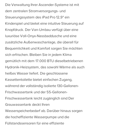
Die Verwaltung Ihrer Ascender-Systeme ist mit 
dem zentralen Stromversorgungs- und 
Steuerungssystem des iPad Pro 12,9" ein 
Kinderspiel und bietet eine intuitive Steuerung auf 
Knopfdruck. Der Van-Umbau verfügt über eine 
luxuriöse Voll-Onyx-Nassbaddusche und eine 
zusätzliche Außenwaschanlage, die überall für 
Bequemlichkeit und Komfort sorgen Sie möchten 
sich erfrischen. Bleiben Sie in jedem Klima 
gemütlich mit dem 17.000 BTU dieselbetriebenen 
Hydronik-Heizsystem, das sowohl Wärme als auch 
heißes Wasser liefert. Die geschlossene 
Kassettentoilette bietet einfachen Zugang, 
während der vollständig isolierte 130-Gallonen-
Frischwassertank und der 55-Gallonen-
Frischwassertank leicht zugänglich sind Der 
Grauwassertank deckt Ihren 
Wasserspeicherbedarf ab. Darüber hinaus sorgen 
die hocheffiziente Wasserpumpe und die 
Füllstandssensoren für eine effiziente 