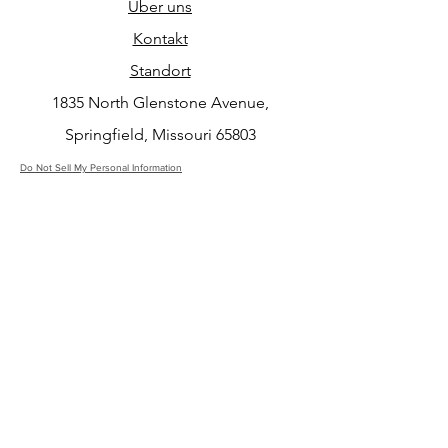
Über uns
Kontakt
Standort
1835 North Glenstone Avenue,
Springfield, Missouri 65803
Do Not Sell My Personal Information
ABONNIEREN SIE UNSEREN
NEWSLETTER
Abonniere jetzt