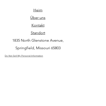
Heim
Über uns
Kontakt
Standort
1835 North Glenstone Avenue,
Springfield, Missouri 65803
Do Not Sell My Personal Information
ABONNIEREN SIE UNSEREN
NEWSLETTER
Abonniere jetzt